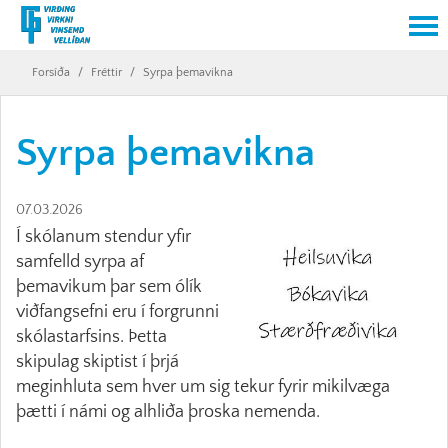
Forsíða
/
Fréttir
/
Syrpa þemavikna
Syrpa þemavikna
07.03.2026
Í skólanum stendur yfir
samfelld syrpa af
þemavikum þar sem ólík
viðfangsefni eru í forgrunni
skólastarfsins. Þetta
skipulag skiptist í þrjá
meginhluta sem hver um sig tekur fyrir mikilvæga
þætti í námi og alhliða þroska nemenda.