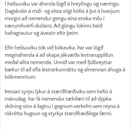
Í heilsuviku var áhersla lögð á hreyfingu og næringu.
Dagskráin á mið- og elsta stigi hófst á því á hverjum
morgni að nemendur gengu eina enska mílu í
nærumhverfi skólans. Að göngu lokinni beið
hafragrautur og ávextir eftir þeim.
Eftir heilsuviku tók við bókavika. Þar var lögð
megináhersla á að skapa jákvæða lestrarupplifun
meðal allra nemenda. Unnið var með fjölbreyttar
bækur til að efla lestrarkunnáttu og almennan áhuga á
bókmenntum.
Þessari syrpu lýkur á stærðfræðiviku sem hefst á
mánudag. Þar fá nemendur tækifæri til að dýpka
skilning sinn á faginu í gegnum verkefni sem reyna á
rökrétta hugsun og styrkja stærðfræðilega færni.