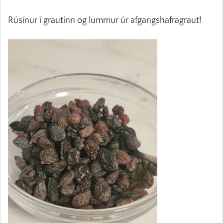
Rúsínur í grautinn og lummur úr afgangshafragraut!