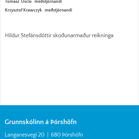
Tomasz Uscio meðstjórnandi
Krzysztof Krawczyk meðstjórnandi
Hildur Stefánsdóttir skoðunarmaður reikninga
Grunnskólinn á Þórshöfn
Langanesvegi 20 | 680 Þórshöfn