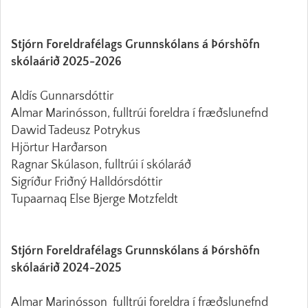
Stjórn Foreldrafélags Grunnskólans á Þórshöfn
skólaárið 2025-2026
Aldís Gunnarsdóttir
Almar Marinósson, fulltrúi foreldra í fræðslunefnd
Dawid Tadeusz Potrykus
Hjörtur Harðarson
Ragnar Skúlason, fulltrúi í skólaráð
Sigríður Friðný Halldórsdóttir
Tupaarnaq Else Bjerge Motzfeldt
Stjórn Foreldrafélags Grunnskólans á Þórshöfn
skólaárið 2024-2025
Almar Marinósson fulltrúi foreldra í fræðslunefnd