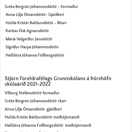
Gréta Bergrún Jóhannesdóttir - Formaður
Anna Lilja Ómarsdóttir- Gjaldkeri
Hulda Kristín Baldursdóttir - Ritari
Karítas Ósk Agnarsdóttir
María Valgerður Jónsdóttir
Sigríður Harpa Jóhannesdóttir
Halldóra Jóhanna Friðbergsdóttir
Stjórn Foreldrafélags Grunnskólans á Þórshöfn
skólaárið 2021-2022
Vilborg Stefánsdóttir formaður
Gréta Bergrún Jóhannesdóttir ritari
Anna Lilja Ómarsdóttir gjaldkeri
Hulda Kristín Baldursdóttir meðstjórnandi
Halldóra Jóhanna Friðbergsdóttir meðstjórnandi