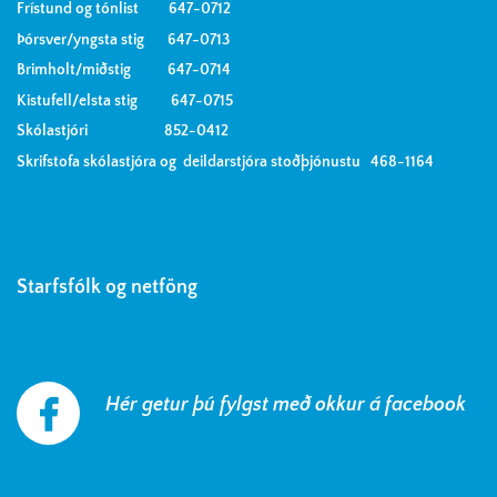
Frístund og tónlist 647-0712
Þórsver/yngsta stig 647-0713
Brimholt/miðstig 647-0714
Kistufell/elsta stig 647-0715
Skólastjóri 852-0412
Skrifstofa skólastjóra og deildarstjóra stoðþjónustu 468-1164
Starfsfólk og netföng
Hér getur þú fylgst með okkur á facebook