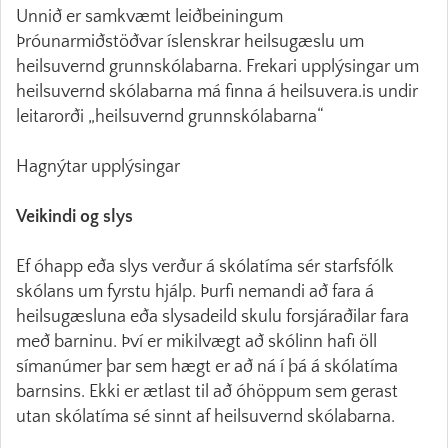
Unnið er samkvæmt leiðbeiningum
Þróunarmiðstöðvar íslenskrar heilsugæslu um
heilsuvernd grunnskólabarna. Frekari upplýsingar um
heilsuvernd skólabarna má finna á heilsuvera.is undir
leitarorði „heilsuvernd grunnskólabarna“
Hagnýtar upplýsingar
Veikindi og slys
Ef óhapp eða slys verður á skólatíma sér starfsfólk
skólans um fyrstu hjálp. Þurfi nemandi að fara á
heilsugæsluna eða slysadeild skulu forsjáraðilar fara
með barninu. Því er mikilvægt að skólinn hafi öll
símanúmer þar sem hægt er að ná í þá á skólatíma
barnsins. Ekki er ætlast til að óhöppum sem gerast
utan skólatíma sé sinnt af heilsuvernd skólabarna.