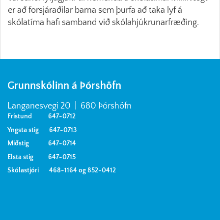
er að forsjáraðilar barna sem þurfa að taka lyf á
skólatíma hafi samband við skólahjúkrunarfræðing.
Grunnskólinn á Þórshöfn
Langanesvegi 20 | 680 Þórshöfn
Frístund 647-0712
Yngsta stig 647-0713
Miðstig 647-0714
Elsta stig 647-0715
Skólastjóri 468-1164 og 852-0412