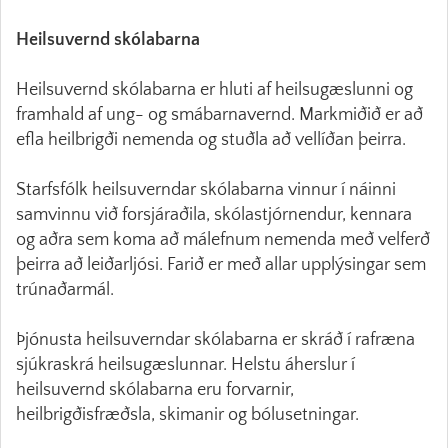
Heilsuvernd skólabarna
Heilsuvernd skólabarna er hluti af heilsugæslunni og
framhald af ung- og smábarnavernd. Markmiðið er að
efla heilbrigði nemenda og stuðla að vellíðan þeirra.
Starfsfólk heilsuverndar skólabarna vinnur í náinni
samvinnu við forsjáraðila, skólastjórnendur, kennara
og aðra sem koma að málefnum nemenda með velferð
þeirra að leiðarljósi. Farið er með allar upplýsingar sem
trúnaðarmál.
Þjónusta heilsuverndar skólabarna er skráð í rafræna
sjúkraskrá heilsugæslunnar. Helstu áherslur í
heilsuvernd skólabarna eru forvarnir,
heilbrigðisfræðsla, skimanir og bólusetningar.