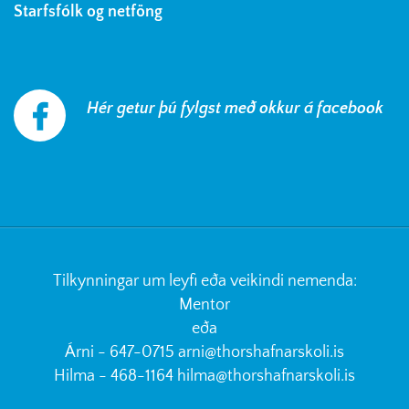
Starfsfólk og netföng
Hér getur þú fylgst með okkur á facebook
Tilkynningar um leyfi eða veikindi nemenda:
Mentor
eða
Árni - 647-0715
arni@thorshafnarskoli.is
Hilma - 468-1164
hilma@thorshafnarskoli.is