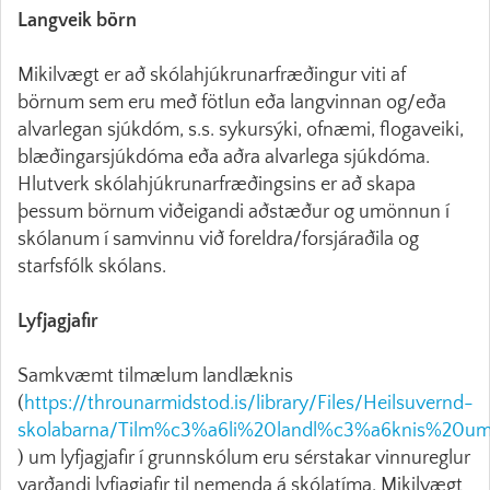
Langveik börn
Mikilvægt er að skólahjúkrunarfræðingur viti af
börnum sem eru með fötlun eða langvinnan og/eða
alvarlegan sjúkdóm, s.s. sykursýki, ofnæmi, flogaveiki,
blæðingarsjúkdóma eða aðra alvarlega sjúkdóma.
Hlutverk skólahjúkrunarfræðingsins er að skapa
þessum börnum viðeigandi aðstæður og umönnun í
skólanum í samvinnu við foreldra/forsjáraðila og
starfsfólk skólans.
Lyfjagjafir
Samkvæmt tilmælum landlæknis
(
https://throunarmidstod.is/library/Files/Heilsuvernd-
skolabarna/Tilm%c3%a6li%20landl%c3%a6knis%20u
) um lyfjagjafir í grunnskólum eru sérstakar vinnureglur
varðandi lyfjagjafir til nemenda á skólatíma. Mikilvægt