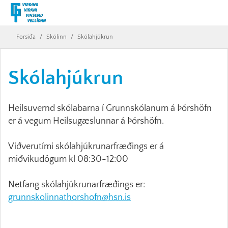
Forsíða
/
Skólinn
/
Skólahjúkrun
Skólahjúkrun
Heilsuvernd skólabarna í Grunnskólanum á Þórshöfn
er á vegum Heilsugæslunnar á Þórshöfn.
Viðverutími skólahjúkrunarfræðings er á
miðvikudögum kl 08:30-12:00
Netfang skólahjúkrunarfræðings er:
grunnskolinnathorshofn@hsn.is