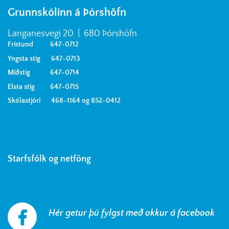
Grunnskólinn á Þórshöfn
Langanesvegi 20 | 680 Þórshöfn
Frístund 647-0712
Yngsta stig 647-0713
Miðstig 647-0714
Elsta stig 647-0715
Skólastjóri 468-1164 og 852-0412
Starfsfólk og netföng
Hér getur þú fylgst með okkur á facebook