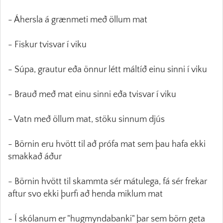
- Áhersla á grænmeti með öllum mat
- Fiskur tvisvar í viku
- Súpa, grautur eða önnur létt máltíð einu sinni í viku
- Brauð með mat einu sinni eða tvisvar í viku
- Vatn með öllum mat, stöku sinnum djús
- Börnin eru hvött til að prófa mat sem þau hafa ekki
smakkað áður
- Börnin hvött til skammta sér mátulega, fá sér frekar
aftur svo ekki þurfi að henda miklum mat
- Í skólanum er "hugmyndabanki" þar sem börn geta