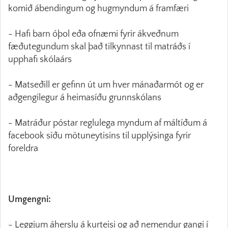
komið ábendingum og hugmyndum á framfæri
- Hafi barn óþol eða ofnæmi fyrir ákveðnum
fæðutegundum skal það tilkynnast til matráðs í
upphafi skólaárs
- Matseðill er gefinn út um hver mánaðarmót og er
aðgengilegur á heimasíðu grunnskólans
- Matráður póstar reglulega myndum af máltíðum á
facebook síðu mötuneytisins til upplýsinga fyrir
foreldra
Umgengni:
- Leggjum áherslu á kurteisi og að nemendur gangi í