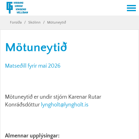
Forsíða
/
Skólinn
/
Mötuneytið
Mötuneytið
Matseðill fyrir maí 2026
Mötuneytið er undir stjórn Karenar Rutar
Konráðsdóttur
lyngholt@lyngholt.is
Almennar upplýsingar: