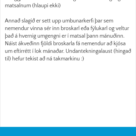
matsalnum (hlaupi ekki)
Annað slagið er sett upp umbunarkerfi þar sem
nemendur vinna sér inn broskarl eða fýlukarl og veltur
það á hvernig umgengni er í matsal þann mánuðinn.
Náist ákveðinn fjöldi broskarla fá nemendur að kjósa
um eftirrétt í lok mánaðar. Undantekningalaust (hingað
til) hefur tekist að ná takmarkinu :)