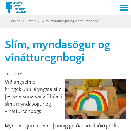
Forsíða
/
Fréttir
/
Slím, myndasögur og vinátturegnbogi
Slím, myndasögur og
vinátturegnbogi
21.03.2025
Viðfangsefnið í
hringekjunni á yngsta stigi
þessa vikuna var að búa til
slím, myndasögur og
vinátturegnboga.
Myndasögurnar voru þannig gerðar að blaðið gekk á