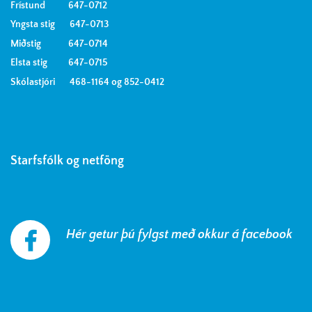
Frístund 647-0712
Yngsta stig 647-0713
Miðstig 647-0714
Elsta stig 647-0715
Skólastjóri 468-1164 og 852-0412
Starfsfólk og netföng
Hér getur þú fylgst með okkur á facebook