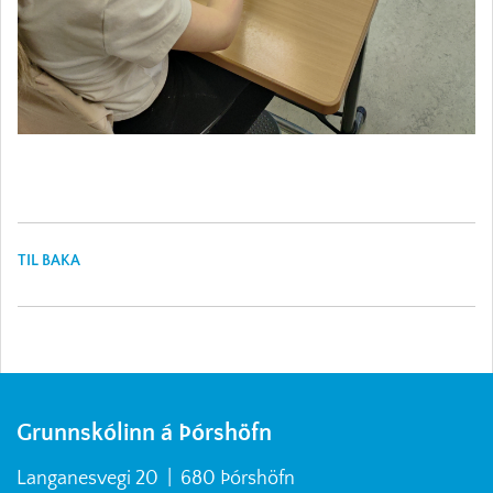
TIL BAKA
Grunnskólinn á Þórshöfn
Langanesvegi 20 | 680 Þórshöfn