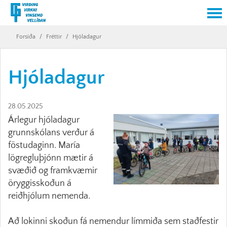
Forsíða
/
Fréttir
/
Hjóladagur
Hjóladagur
28.05.2025
Árlegur hjóladagur
grunnskólans verður á
föstudaginn. María
lögregluþjónn mætir á
svæðið og framkvæmir
öryggisskoðun á
reiðhjólum nemenda.
Að lokinni skoðun fá nemendur límmiða sem staðfestir