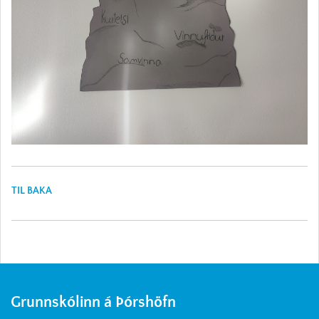
TIL BAKA
Grunnskólinn á Þórshöfn