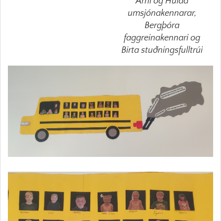
Árni og Hulda
umsjónakennarar,
Bergþóra
faggreinakennari og
Birta stuðningsfulltrúi