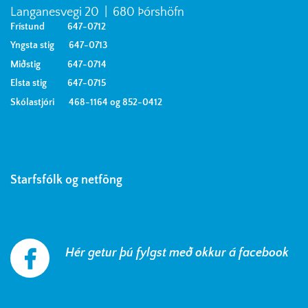
Langanesvegi 20 | 680 Þórshöfn
Frístund 647-0712
Yngsta stig 647-0713
Miðstig 647-0714
Elsta stig 647-0715
Skólastjóri 468-1164 og 852-0412
Starfsfólk og netföng
Hér getur þú fylgst með okkur á facebook