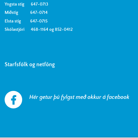
Yngsta stig 647-0713
Miðstig 647-0714
Elsta stig 647-0715
Skólastjóri 468-1164 og 852-0412
Starfsfólk og netföng
Hér getur þú fylgst með okkur á facebook