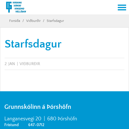
Forsíða
/
Viðburðir
/
Starfsdagur
Starfsdagur
2. JAN
VIÐBURÐIR
Grunnskólinn á Þórshöfn
Langanesvegi 20 | 680 Þórshöfn
Frístund 647-0712