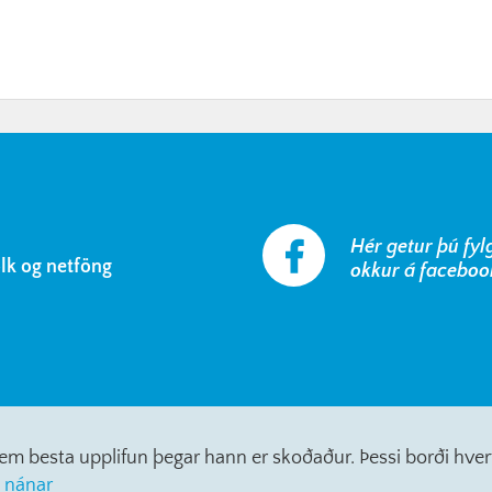
Hér getur þú fyl
ólk og netföng
okkur á faceboo
a sem besta upplifun þegar hann er skoðaður. Þessi borði hv
 nánar