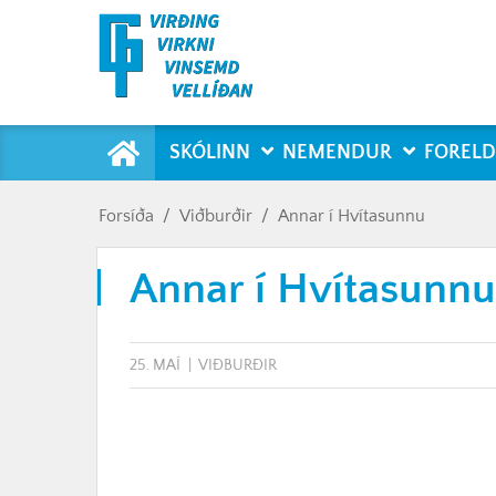
Forsíða
SKÓLINN
NEMENDUR
FORELD
Forsíða
/
Viðburðir
/
Annar í Hvítasunnu
Annar í Hvítasunnu
25. MAÍ
VIÐBURÐIR