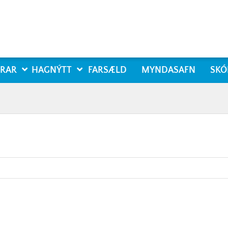
RAR
HAGNÝTT
FARSÆLD
MYNDASAFN
SKÓ