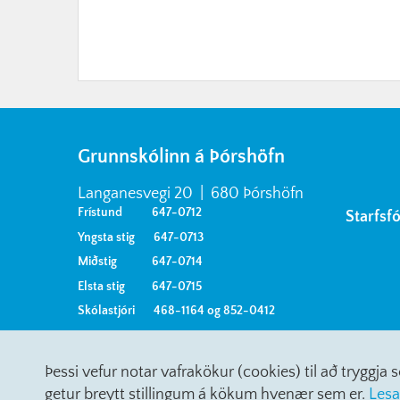
Grunnskólinn á Þórshöfn
Langanesvegi 20 | 680 Þórshöfn
Frístund 647-0712
Starfsf
Yngsta stig 647-0713
Miðstig 647-0714
Elsta stig 647-0715
Skólastjóri 468-1164 og 852-0412
Þessi vefur notar vafrakökur (cookies) til að tryggj
getur breytt stillingum á kökum hvenær sem er.
Lesa