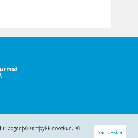
gst með
k
erfur þegar þú samþykkir notkun. Þú
Samþykkja