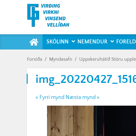
Forsíða
SKÓLINN
NEMENDUR
FORELD
Forsíða
/
Myndasafn
/
Uppskeruhátíð Stóru uppl
img_20220427_1516
« Fyrri mynd
Næsta mynd »