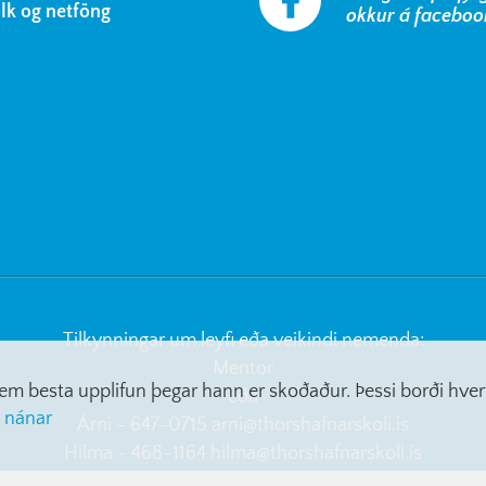
ólk og netföng
okkur á faceboo
Tilkynningar um leyfi eða veikindi nemenda:
Mentor
a sem besta upplifun þegar hann er skoðaður. Þessi borði hv
eða
 nánar
Árni - 647-0715
arni@thorshafnarskoli.is
Hilma - 468-1164
hilma@thorshafnarskoli.is