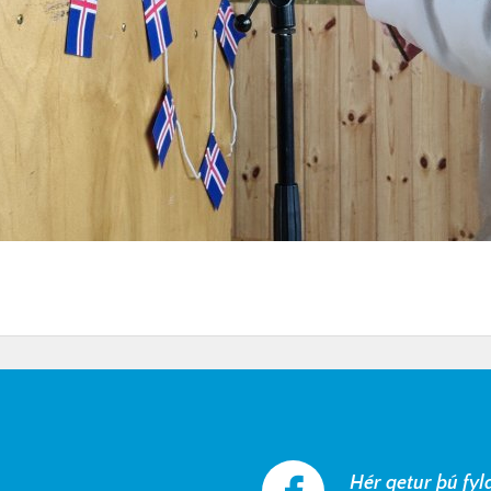
Hér getur þú fyl