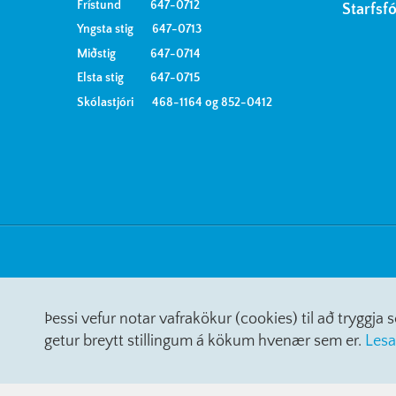
Frístund 647-0712
Starfsf
Yngsta stig 647-0713
Miðstig 647-0714
Elsta stig 647-0715
Skólastjóri 468-1164 og 852-0412
Þessi vefur notar vafrakökur (cookies) til að tryggj
getur breytt stillingum á kökum hvenær sem er.
Lesa