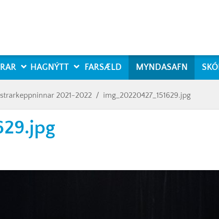
RAR
HAGNÝTT
FARSÆLD
MYNDASAFN
SKÓ
estrarkeppninnar 2021-2022
/
img_20220427_151629.jpg
29.jpg