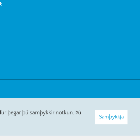
k
erfur þegar þú samþykkir notkun. Þú
Samþykkja